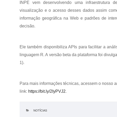
INPE vem desenvolvendo uma infraestrutura de 
visualização e o acesso desses dados assim como 
informação geográfica na Web e padrões de intero
decisão.
Ele também disponibiliza APIs para facilitar a an
linguagem R. A versão beta da plataforma foi divul
1).
Para mais informações técnicas, acessem o nosso art
link:
https://bit.ly/2IyPVJ2
.
CATEGORIAS
NOTÍCIAS