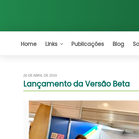
Pular
para
Home
Links
Publicações
Blog
So
o
conteúdo
PUBLICADO
26 DE ABRIL DE 2019
EM
Lançamento da Versão Beta