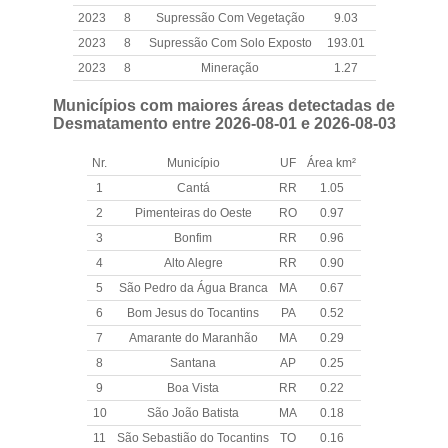
2023
8
Supressão Com Vegetação
9.03
2023
8
Supressão Com Solo Exposto
193.01
2023
8
Mineração
1.27
Municípios com maiores áreas detectadas de
Desmatamento entre 2026-08-01 e 2026-08-03
Nr.
Município
UF
Área km²
1
Cantá
RR
1.05
2
Pimenteiras do Oeste
RO
0.97
3
Bonfim
RR
0.96
4
Alto Alegre
RR
0.90
5
São Pedro da Água Branca
MA
0.67
6
Bom Jesus do Tocantins
PA
0.52
7
Amarante do Maranhão
MA
0.29
8
Santana
AP
0.25
9
Boa Vista
RR
0.22
10
São João Batista
MA
0.18
11
São Sebastião do Tocantins
TO
0.16