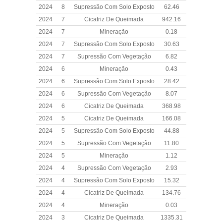
2024
8
Supressão Com Solo Exposto
62.46
2024
7
Cicatriz De Queimada
942.16
2024
7
Mineração
0.18
2024
7
Supressão Com Solo Exposto
30.63
2024
7
Supressão Com Vegetação
6.82
2024
6
Mineração
0.43
2024
6
Supressão Com Solo Exposto
28.42
2024
6
Supressão Com Vegetação
8.07
2024
6
Cicatriz De Queimada
368.98
2024
5
Cicatriz De Queimada
166.08
2024
5
Supressão Com Solo Exposto
44.88
2024
5
Supressão Com Vegetação
11.80
2024
5
Mineração
1.12
2024
4
Supressão Com Vegetação
2.93
2024
4
Supressão Com Solo Exposto
15.32
2024
4
Cicatriz De Queimada
134.76
2024
4
Mineração
0.03
2024
3
Cicatriz De Queimada
1335.31