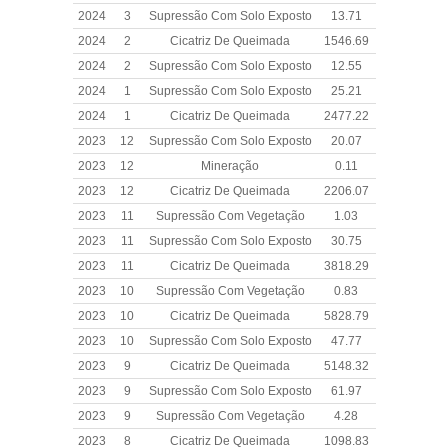
2024
3
Supressão Com Solo Exposto
13.71
2024
2
Cicatriz De Queimada
1546.69
2024
2
Supressão Com Solo Exposto
12.55
2024
1
Supressão Com Solo Exposto
25.21
2024
1
Cicatriz De Queimada
2477.22
2023
12
Supressão Com Solo Exposto
20.07
2023
12
Mineração
0.11
2023
12
Cicatriz De Queimada
2206.07
2023
11
Supressão Com Vegetação
1.03
2023
11
Supressão Com Solo Exposto
30.75
2023
11
Cicatriz De Queimada
3818.29
2023
10
Supressão Com Vegetação
0.83
2023
10
Cicatriz De Queimada
5828.79
2023
10
Supressão Com Solo Exposto
47.77
2023
9
Cicatriz De Queimada
5148.32
2023
9
Supressão Com Solo Exposto
61.97
2023
9
Supressão Com Vegetação
4.28
2023
8
Cicatriz De Queimada
1098.83