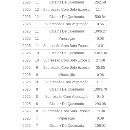
2026
1
Cicatriz De Queimada
262.59
2025
12
Supressão Com Solo Exposto
11.44
2025
12
Cicatriz De Queimada
500.84
2025
11
Supressão Com Vegetação
0.56
2025
11
Cicatriz De Queimada
1069.27
2025
11
Mineração
0.08
2025
11
Supressão Com Solo Exposto
13.01
2025
10
Cicatriz De Queimada
2303.30
2025
10
Supressão Com Solo Exposto
27.48
2025
9
Supressão Com Solo Exposto
35.85
2025
9
Mineração
0.06
2025
9
Supressão Com Vegetação
0.11
2025
9
Cicatriz De Queimada
1093.79
2025
8
Supressão Com Vegetação
0.45
2025
8
Cicatriz De Queimada
293.08
2025
8
Supressão Com Solo Exposto
73.38
2025
7
Mineração
0.09
2025
7
Cicatriz De Queimada
159.01