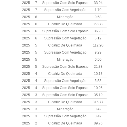
2025
7
Supressão Com Solo Exposto
33.04
2025
7
Supressão Com Vegetação
1.79
2025
6
Mineração
0.58
2025
6
Cicatriz De Queimada
358.72
2025
6
Supressão Com Solo Exposto
36.90
2025
6
Supressão Com Vegetação
5.12
2025
5
Cicatriz De Queimada
112.90
2025
5
Supressão Com Vegetação
9.29
2025
5
Mineração
0.50
2025
5
Supressão Com Solo Exposto
21.38
2025
4
Cicatriz De Queimada
10.13
2025
4
Supressão Com Vegetação
3.53
2025
4
Supressão Com Solo Exposto
10.05
2025
3
Supressão Com Solo Exposto
35.10
2025
3
Cicatriz De Queimada
316.77
2025
3
Mineração
0.42
2025
3
Supressão Com Vegetação
0.42
2025
2
Cicatriz De Queimada
89.76