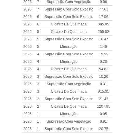
2026
7
Supressão Com Vegetação
0.06
2026
7
Supressão Com Solo Exposto
77.61
2026
6
Supressão Com Solo Exposto
17.06
2026
6
Cicatriz De Queimada
385.05
2026
5
Cicatriz De Queimada
255.82
2026
5
Supressão Com Solo Exposto
16.47
2026
5
Mineração
1.49
2026
4
Supressão Com Solo Exposto
15.99
2026
4
Mineração
0.28
2026
4
Cicatriz De Queimada
54.62
2026
3
Supressão Com Solo Exposto
10.26
2026
3
Supressão Com Vegetação
0.31
2026
3
Cicatriz De Queimada
915.31
2026
2
Supressão Com Solo Exposto
21.43
2026
2
Cicatriz De Queimada
1207.95
2026
1
Mineração
0.05
2026
1
Supressão Com Vegetação
0.91
2026
1
Supressão Com Solo Exposto
20.75